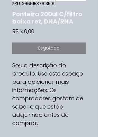
SKU: 366615376135191
Ponteira 200ul C/filtro
baixa ret, DNA/RNA
Preço
R$ 40,00
Esgotado
Sou a descrição do 
produto. Use este espaço 
para adicionar mais 
informações. Os 
compradores gostam de 
saber o que estão 
adquirindo antes de 
comprar.